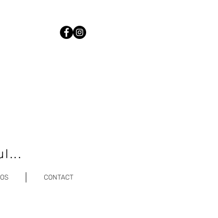
l...
POS
CONTACT